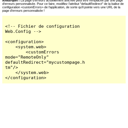
Remarques :
La page d'erreurs actuellement affichée peut être remplacée par une page
d'erreurs personnalisée. Pour ce faire, modifiez l'attribut "defaultRedirect" de la balise de
configuration <customErrors> de l'application, de sorte qu'il pointe vers une URL de la
page d'erreurs personnalisée !
<!-- Fichier de configuration 
Web.Config -->

<configuration>

    <system.web>

        <customErrors 
mode="RemoteOnly" 
defaultRedirect="mycustompage.h
tm"/>

    </system.web>

</configuration>