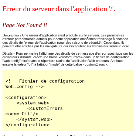
Erreur du serveur dans l'application '/'.
Page Not Found !!
Description :
Une erreur d'application s'est produite sur le serveur. Les paramètres
d'erreur personnalisés actuels pour cette application empêchent l'affichage à distance
des détails de l'erreur de l'application (pour des raisons de sécurité). Cependant, ils
peuvent être affichés par les navigateurs qui s'exécutent sur l'ordinateur serveur local.
Détails =
Pour permettre l'affichage des détails de ce message d'erreur spécifique sur les
ordinateurs distants, créez une balise <customErrors> dans un fichier de configuration
"web.config" situé dans le répertoire racine de l'application Web en cours. Attribuez
ensuite la valeur "off" à l'attribut "mode" de cette balise <customErrors>.
<!-- Fichier de configuration 
Web.Config -->

<configuration>

    <system.web>

        <customErrors 
mode="Off"/>

    </system.web>

</configuration>